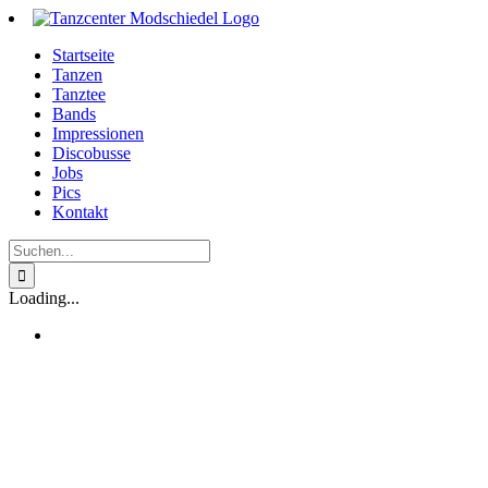
Zum
Inhalt
Startseite
springen
Tanzen
Tanztee
Bands
Impressionen
Discobusse
Jobs
Pics
Kontakt
Suche
nach:
Loading...