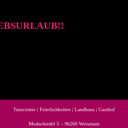
RIEBSURLAUB!!
Tanzcenter
|
Feierlichkeiten
|
Landhaus |
Gasthof
Modschiedel 5 –
96260
Weismain