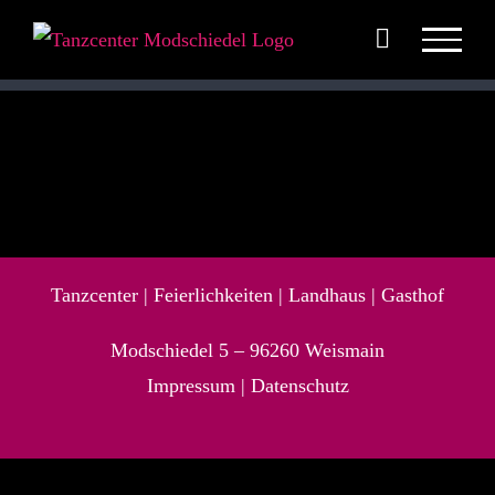
Zum
Inhalt
springen
Tanzcenter
|
Feierlichkeiten
|
Landhaus |
Gasthof
Modschiedel 5 –
96260
Weismain
Impressum
|
Datenschutz